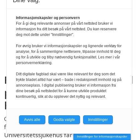
Dine valg:
Informasjonskapsler og personvern
For å gi deg relevante annonser på vårt nettsted bruker vi
informasjon fra ditt besøk på vårt nettsted. Du kan reservere
deg mot dette under "Innstillinger".
For øvrig bruker vi informasjonskapsler og lignende verktøy for
analyse, for å sammenligne nettlesere, tilpasse innhold til deg
og for å utvikle og tilby nødvendig funksjonalitet. Les mer i vår
personvernerklæring.
Ditt digitale fagblad skal være like relevant for deg som det
Fysioterapeutens rolle ved
trykte bladet alltid har vært – bade i redaksjonelt innhold og på
annonseplass. I digital publisering bruker vi informasjon fra
poliklinikk for overvekt
dine besøk på nettstedet for å kunne utvikle produktet
kontinuerlig, slik at du opplever det nyttig og relevant.
hos barn og unge
Overvekt er et problem som rammer flere og
Avvis alle
Godta valgte
Innstillinger
flere barn. Ved Haukeland
Universitetssjukehus får barn og unge med
Innstillinger for informasjonskapsler