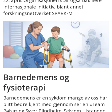
22. april. Organisasjonen står også bak flere
internasjonale initiativ, blant annet
forskningsnettverket SPARK-MT.
Barnedemens og
fysioterapi
Barnedemens er en sykdom mange av oss har
blitt bedre kjent med gjennom serien «Team
Pølsa» og Syver Blindheim. Selv om tilstanden