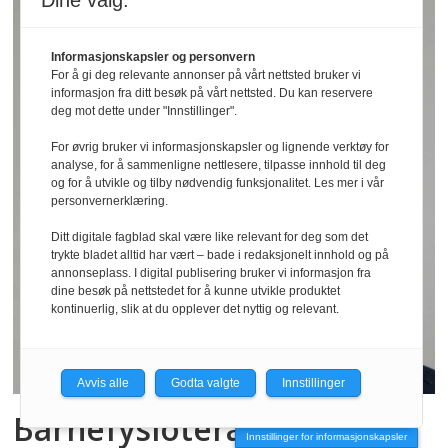
Dine valg:
Informasjonskapsler og personvern
For å gi deg relevante annonser på vårt nettsted bruker vi
informasjon fra ditt besøk på vårt nettsted. Du kan reservere
deg mot dette under "Innstillinger".
For øvrig bruker vi informasjonskapsler og lignende verktøy for
analyse, for å sammenligne nettlesere, tilpasse innhold til deg
og for å utvikle og tilby nødvendig funksjonalitet. Les mer i vår
personvernerklæring.
Ditt digitale fagblad skal være like relevant for deg som det
trykte bladet alltid har vært – bade i redaksjonelt innhold og på
annonseplass. I digital publisering bruker vi informasjon fra
dine besøk på nettstedet for å kunne utvikle produktet
kontinuerlig, slik at du opplever det nyttig og relevant.
Avvis alle
Godta valgte
Innstillinger
Barnefysioterapeuten i en
Innstillinger for informasjonskapsler