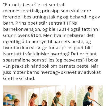
“Barnets beste” er et sentralt
menneskerettslig prinsipp som skal være
førende i beslutningstaking og behandling av
barn. Prinsippet står sentralt i FNs
barnekonvensjon, og ble i 2014 også tatt inn i
Grunnlovens §104. Men hva innebærer det
egentlig å ta hensyn til barnets beste, og
hvordan kan vi sørge for at prinsippet blir
ivaretatt i vår kliniske hverdag? Det er blant
spørsmålene som stilles (og besvares!) i boka
«En praktisk håndbok om barnets beste. Når
juss møter barns hverdag» skrevet av advokat
Grethe Gilstad.