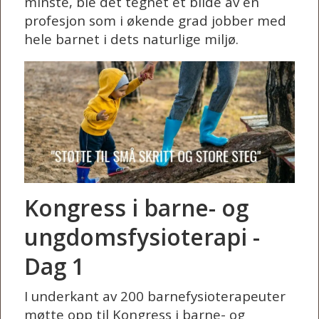
minste, ble det tegnet et bilde av en
profesjon som i økende grad jobber med
hele barnet i dets naturlige miljø.
Kongress i barne- og
ungdomsfysioterapi -
Dag 1
I underkant av 200 barnefysioterapeuter
møtte opp til Kongress i barne- og