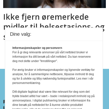
Ikke fjern øremerkede
midler til helsestasjons- og
skolehelsetjenesten
Dine valg:
Informasjonskapsler og personvern
For å gi deg relevante annonser på vårt nettsted bruker vi
informasjon fra ditt besøk på vårt nettsted. Du kan reservere
deg mot dette under "Innstillinger".
For øvrig bruker vi informasjonskapsler og lignende verktøy for
analyse, for å sammenligne nettlesere, tilpasse innhold til deg
Tidsskrift for barne- og
og for å utvikle og tilby nødvendig funksjonalitet. Les mer i vår
personvernerklæring.
ungdomsfysioterapi
Ditt digitale fagblad skal være like relevant for deg som det
trykte bladet alltid har vært – bade i redaksjonelt innhold og på
Redaktør:
Eirin Dale
annonseplass. I digital publisering bruker vi informasjon fra
dine besøk på nettstedet for å kunne utvikle produktet
Utgiver:
Norsk Fysioterapeutforbund,