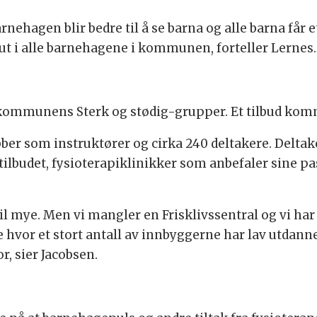
arnehagen blir bedre til å se barna og alle barna får e
 ut i alle barnehagene i kommunen, forteller Lernes.
 kommunens Sterk og stødig-grupper. Et tilbud kom
 jobber som instruktører og cirka 240 deltakere. Del
tilbudet, fysioterapiklinikker som anbefaler sine p
 til mye. Men vi mangler en Frisklivssentral og vi har
 hvor et stort antall av innbyggerne har lav utdann
r, sier Jacobsen.