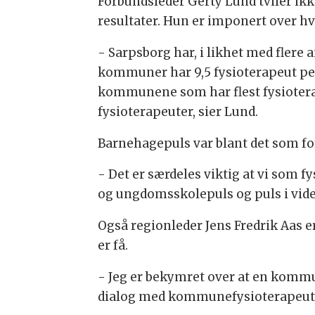
Forbundsleder Gerty Lund tviler ikk
resultater. Hun er imponert over hva
- Sarpsborg har, i likhet med fler
kommuner har 9,5 fysioterapeut per 
kommunene som har flest fysiotera
fysioterapeuter, sier Lund.
Barnehagepuls var blant det som for
- Det er særdeles viktig at vi som 
og ungdomsskolepuls og puls i vide
Også regionleder Jens Fredrik Aas 
er få.
- Jeg er bekymret over at en kommun
dialog med kommunefysioterapeuten