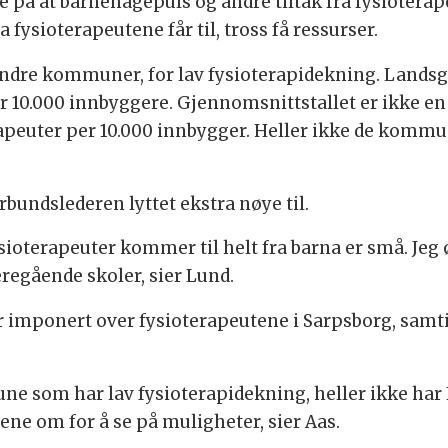
e på at barnehagepuls og andre tiltak fra fysiotera
 fysioterapeutene får til, tross få ressurser.
e andre kommuner, for lav fysioterapidekning. Lands
10.000 innbyggere. Gjennomsnittstallet er ikke en a
peuter per 10.000 innbygger. Heller ikke de komm
bundslederen lyttet ekstra nøye til.
fysioterapeuter kommer til helt fra barna er små. J
regående skoler, sier Lund.
er imponert over fysioterapeutene i Sarpsborg, samt
e som har lav fysioterapidekning, heller ikke har F
e om for å se på muligheter, sier Aas.