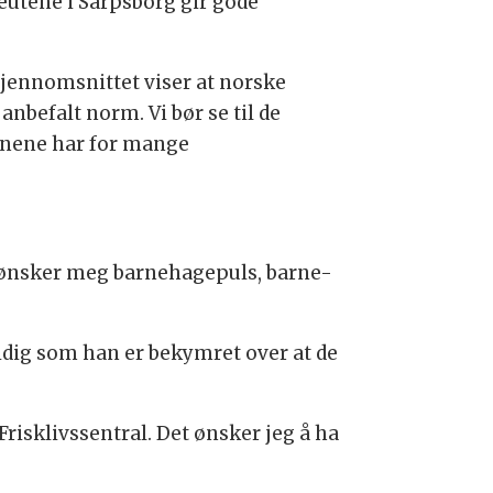
peutene i Sarpsborg gir gode
gjennomsnittet viser at norske
nbefalt norm. Vi bør se til de
unene har for mange
eg ønsker meg barnehagepuls, barne-
idig som han er bekymret over at de
risklivssentral. Det ønsker jeg å ha