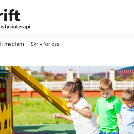
ift
msfysioterapi
li medlem
Skriv for oss