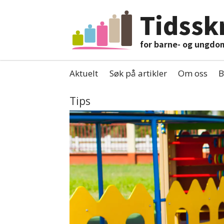
Tidsskr
for barne- og ungdo
Aktuelt
Søk på artikler
Om oss
B
Tips