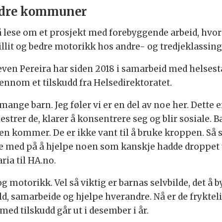
andre kommuner
lese om et prosjekt med forebyggende arbeid, hvor t
tillit og bedre motorikk hos andre- og tredjeklassing
ven Pereira har siden 2018 i samarbeid med helses
jennom et tilskudd fra Helsedirektoratet.
ange barn. Jeg føler vi er en del av noe her. Dette e
g mestrer de, klarer å konsentrere seg og blir sosiale.
ten kommer. De er ikke vant til å bruke kroppen. Så sk
ære med på å hjelpe noen som kanskje hadde droppet u
ria til HA.no.
 motorikk. Vel så viktig er barnas selvbilde, det å b
, samarbeide og hjelpe hverandre. Nå er de frykteli
 med tilskudd går ut i desember i år.