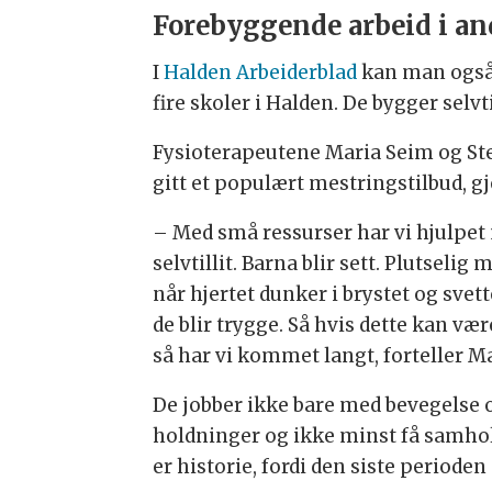
Forebyggende arbeid i 
I
Halden Arbeiderblad
kan man også 
fire skoler i Halden. De bygger selv
Fysioterapeutene Maria Seim og Ste
gitt et populært mestringstilbud, g
– Med små ressurser har vi hjulpet m
selvtillit. Barna blir sett. Plutseli
når hjertet dunker i brystet og svet
de blir trygge. Så hvis dette kan v
så har vi kommet langt, forteller Ma
De jobber ikke bare med bevegelse og
holdninger og ikke minst få samhold
er historie, fordi den siste perioden