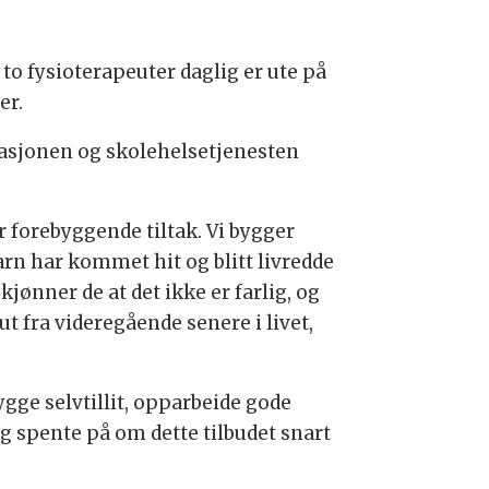
o fysioterapeuter daglig er ute på
er.
tasjonen og skolehelsetjenesten
r forebyggende tiltak. Vi bygger
 Barn har kommet hit og blitt livredde
jønner de at det ikke er farlig, og
t fra videregående senere i livet,
ygge selvtillit, opparbeide gode
g spente på om dette tilbudet snart