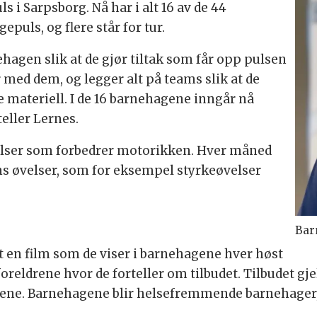
s i Sarpsborg. Nå har i alt 16 av de 44
ls, og flere står for tur.
ehagen slik at de gjør tiltak som får opp pulsen
 med dem, og legger alt på teams slik at de
e materiell. I de 16 barnehagene inngår nå
eller Lernes.
øvelser som forbedrer motorikken. Hver måned
s øvelser, som for eksempel styrkeøvelser
Bar
t en film som de viser i barnehagene hver høst
foreldrene hvor de forteller om tilbudet. Tilbudet gj
pene. Barnehagene blir helsefremmende barnehager, o