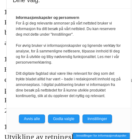
Dine valg:
10.
Bjorbærkmo WS, Shaw J.
Informasjonskapsler og personvern
Physiotherapy at the intersection
For å gi deg relevante annonser på vårt nettsted bruker vi
informasjon fra ditt besøk på vårt nettsted. Du kan reservere
between standardization and individual
deg mot dette under "Innstillinger".
adaptation. 2018.
For øvrig bruker vi informasjonskapsler og lignende verktøy for
analyse, for å sammenligne nettlesere, tilpasse innhold til deg
og for å utvikle og tilby nødvendig funksjonalitet. Les mer i vår
11.
Bjorbaekmo W, Stendal Robinson H,
personvernerklæring.
Engebretsen E. Which knowledge? An
Ditt digitale fagblad skal være like relevant for deg som det
examination of the knowledge at play in
trykte bladet alltid har vært – bade i redaksjonelt innhold og på
annonseplass. I digital publisering bruker vi informasjon fra
physiotherapy with children.
dine besøk på nettstedet for å kunne utvikle produktet
kontinuerlig, slik at du opplever det nyttig og relevant.
Physiotherapy theory and practice.
2018;34(10):773-82.
Avvis alle
Godta valgte
Innstillinger
12.
Evensen KAI, Eide G, Immonen J.
Utvikling av retningslinjer for
Innstillinger for informasjonskapsler