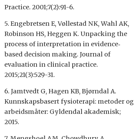
Practice. 2001;7(2):91-6.
5.
Engebretsen E, Vøllestad NK, Wahl AK,
Robinson HS, Heggen K. Unpacking the
process of interpretation in evidence‐
based decision making. Journal of
evaluation in clinical practice.
2015;21(3):529-31.
6.
Jamtvedt G, Hagen KB, Bjørndal A.
Kunnskapsbasert fysioterapi: metoder og
arbeidsmåter: Gyldendal akademisk;
2015.
7.
Mengshoel AM, Chowdhury A,