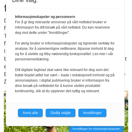
Dine valg:
for fotstillinger
Informasjonskapsler og personvern
Det har skjedd en utvikling i forståelsen av
For å gi deg relevante annonser på vårt nettsted bruker vi
fotstillinger hos barn. En prosjektgruppe i
informasjon fra ditt besøk på vårt nettsted. Du kan reservere
deg mot dette under "Innstillinger".
Trondheim kommune, ledet av
fysioterapeutene Gøril Eide og Jukka
For øvrig bruker vi informasjonskapsler og lignende verktøy for
analyse, for å sammenligne nettlesere, tilpasse innhold til deg
Immonen, har nå revidert retningslinjene for
og for å utvikle og tilby nødvendig funksjonalitet. Les mer i vår
barneplattfot, inntåing og tågange. Vi har tatt
personvernerklæring.
en prat med dem om hva som er nytt.
Ditt digitale fagblad skal være like relevant for deg som det
Budskapet er tydelig: Vi må i større grad tørre
trykte bladet alltid har vært – bade i redaksjonelt innhold og på
å la normalen være normal.
annonseplass. I digital publisering bruker vi informasjon fra
dine besøk på nettstedet for å kunne utvikle produktet
kontinuerlig, slik at du opplever det nyttig og relevant.
Avvis alle
Godta valgte
Innstillinger
Innstillinger for informasjonskapsler