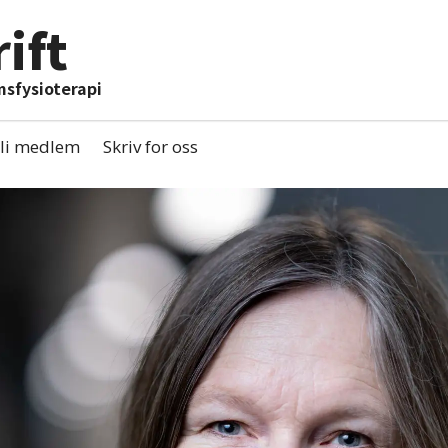
ift
msfysioterapi
li medlem
Skriv for oss