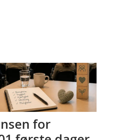
ansen for
01 første dager