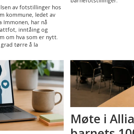
barnefotstillinger.
lsen av fotstillinger hos
im kommune, ledet av
ka Immonen, har nå
attfot, inntåing og
em om hva som er nytt.
 grad tørre å la
Møte i Alli
barnets 10