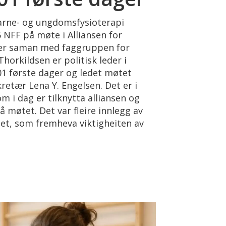
arne- og ungdomsfysioterapi
 NFF på møte i Alliansen for
ger saman med faggruppen for
horkildsen er politisk leder i
01 første dager og ledet møtet
tær Lena Y. Engelsen. Det er i
m i dag er tilknytta alliansen og
 møtet. Det var fleire innlegg av
et, som fremheva viktigheiten av