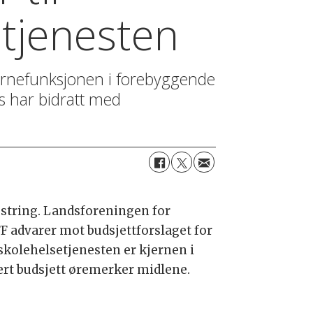
etjenesten
jernefunksjonen i forebyggende
s har bidratt med
estring. Landsforeningen for
 advarer mot budsjettforslaget for
skolehelsetjenesten er kjernen i
ert budsjett øremerker midlene.