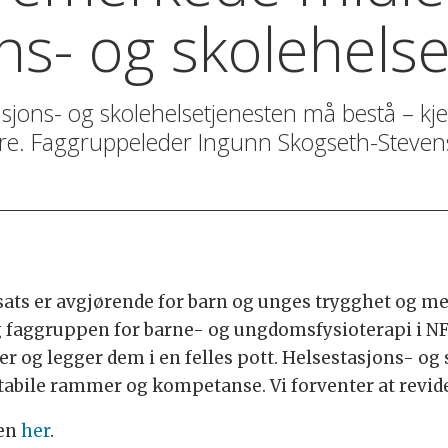
ns- og skolehels
asjons- og skolehelsetjenesten må bestå – k
fare. Faggruppeleder Ingunn Skogseth-Steven
nsats er avgjørende for barn og unges trygghet og m
faggruppen for barne- og ungdomsfysioterapi i NFF
 og legger dem i en felles pott. Helsestasjons- og 
tabile rammer og kompetanse. Vi forventer at revid
ien
her
.