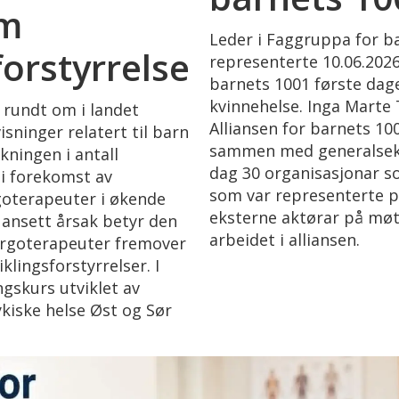
om
Leder i Faggruppa for b
orstyrrelser
representerte 10.06.2026
barnets 1001 første da
kvinnehelse. Inga Marte T
 rundt om i landet
Alliansen for barnets 10
ninger relatert til barn
sammen med generalsekre
kningen i antall
dag 30 organisasjonar so
 i forekomst av
som var representerte på
rgoterapeuter i økende
eksterne aktørar på møt
 Uansett årsak betyr den
arbeidet i alliansen.
 ergoterapeuter fremover
lingsforstyrrelser. I
ngskurs utviklet av
kiske helse Øst og Sør