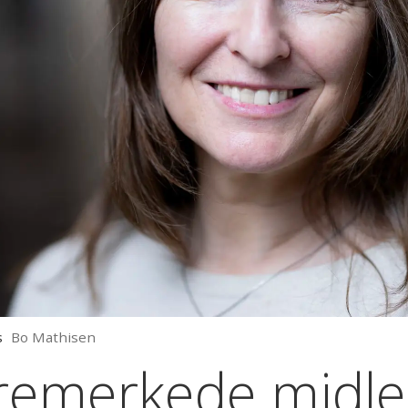
s
Bo Mathisen
øremerkede midler