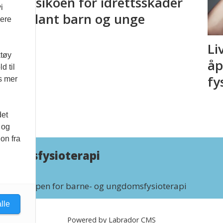
risikoen for idrettsskader
i
k
blant barn og unge
vere
Li
ktøy
åp
d til
fy
es mer
det
 og
on fra
ungdomsfysioterapi
 Faggruppen for barne- og ungdomsfysioterapi
lle
Powered by Labrador CMS