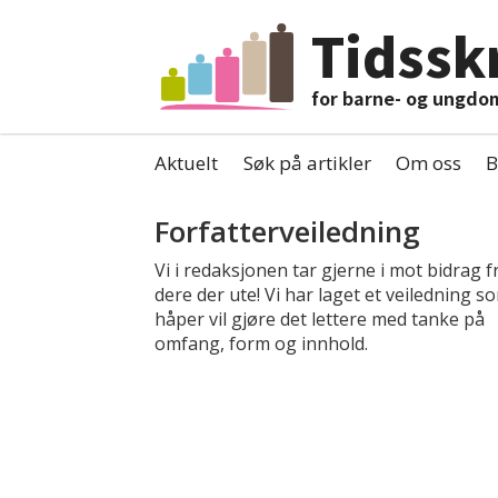
Tidsskr
for barne- og ungdo
Aktuelt
Søk på artikler
Om oss
B
Tag:
Forfatterveiledning
ungdom
Vi i redaksjonen tar gjerne i mot bidrag f
dere der ute! Vi har laget et veiledning so
håper vil gjøre det lettere med tanke på
omfang, form og innhold.