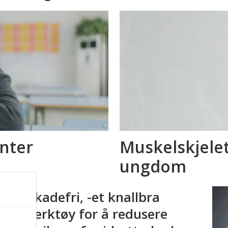
enter
Muskelskjele
ungdom
arn
Skadefri, -et knallbra
verktøy for å redusere