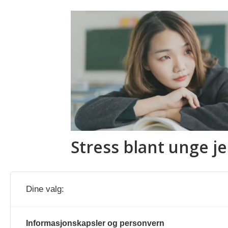
Stress blant unge j
Dine valg:
Ergo- og fysioterapi til b
og ungdom med
Informasjonskapsler og personvern