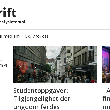
ift
msfysioterapi
li medlem
Skriv for oss
ra
m vi
Studentoppgaver:
- 
Tilgjengelighet der
fi
ungdom ferdes
me