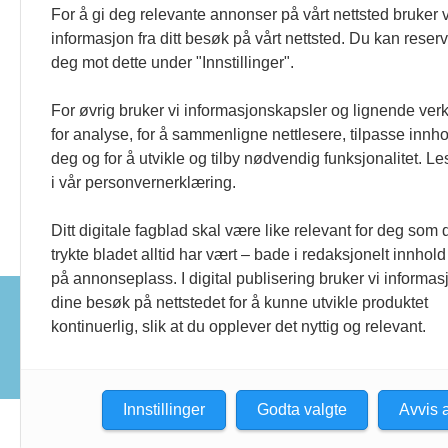
utmattelse knyttet til
For å gi deg relevante annonser på vårt nettsted bruker v
inflammatorisk revmatis
informasjon fra ditt besøk på vårt nettsted. Du kan reser
sykdom - en
deg mot dette under "Innstillinger".
kunnskapsbasert
For øvrig bruker vi informasjonskapsler og lignende ver
fagprosedyre
for analyse, for å sammenligne nettlesere, tilpasse innhol
deg og for å utvikle og tilby nødvendig funksjonalitet. L
i vår personvernerklæring.
Ditt digitale fagblad skal være like relevant for deg som 
trykte bladet alltid har vært – bade i redaksjonelt innhold
på annonseplass. I digital publisering bruker vi informasj
dine besøk på nettstedet for å kunne utvikle produktet
Tidsskrift for barne- og 
kontinuerlig, slik at du opplever det nyttig og relevant.
Redaktør:
Eirin Dale
Utgiver:
Norsk Fysioterapeutforbund,
Innstillinger
Godta valgte
Avvis a