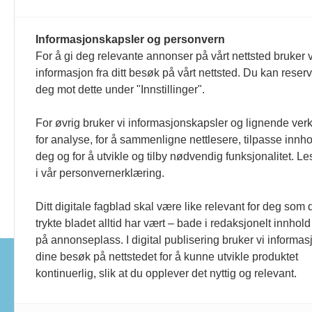
Informasjonskapsler og personvern
For å gi deg relevante annonser på vårt nettsted bruker v
informasjon fra ditt besøk på vårt nettsted. Du kan reser
Ungdommer med
deg mot dette under "Innstillinger".
sammensatte behov
For øvrig bruker vi informasjonskapsler og lignende ver
opplever nedsatt
for analyse, for å sammenligne nettlesere, tilpasse innhol
livskvalitet
deg og for å utvikle og tilby nødvendig funksjonalitet. L
i vår personvernerklæring.
Ditt digitale fagblad skal være like relevant for deg som 
trykte bladet alltid har vært – bade i redaksjonelt innhold
på annonseplass. I digital publisering bruker vi informasj
dine besøk på nettstedet for å kunne utvikle produktet
Tidsskrift for barne- og 
kontinuerlig, slik at du opplever det nyttig og relevant.
Redaktør:
Eirin Dale
Utgiver:
Norsk Fysioterapeutforbund,