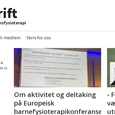
ift
msfysioterapi
li medlem
Skriv for oss
ra
m vi
Om aktivitet og deltaking
- 
på Europeisk
væ
barnefysioterapikonferanse
ut