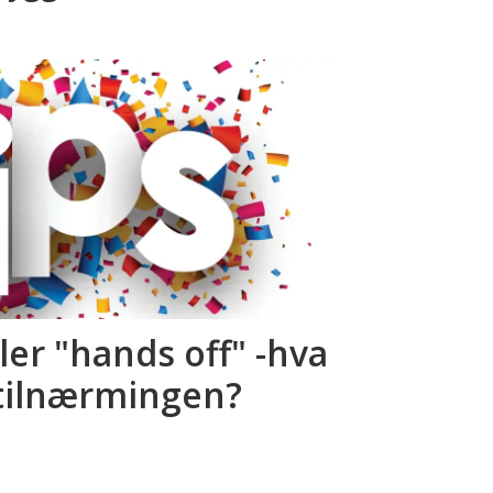
ler "hands off" -hva
 tilnærmingen?